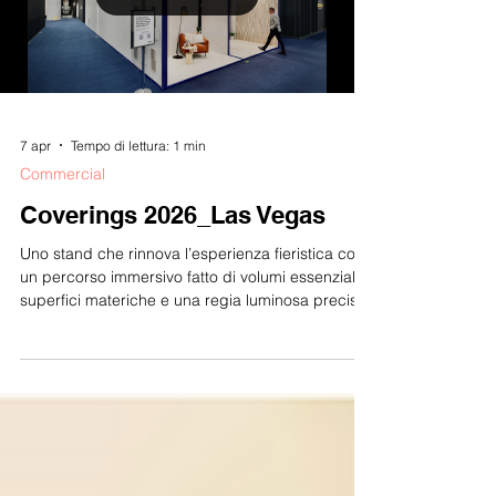
7 apr
Tempo di lettura: 1 min
Commercial
Coverings 2026_Las Vegas
Uno stand che rinnova l’esperienza fieristica con
un percorso immersivo fatto di volumi essenziali,
superfici materiche e una regia luminosa precisa.
Il progetto firmato duePIU Architects valorizza
l’identità del brand con un design pulito,
contemporaneo e riconoscibile.