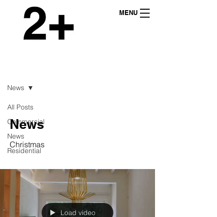
MENU
NEWS
News
All Posts
News
Commercial
News
Christmas
Residential
Load video