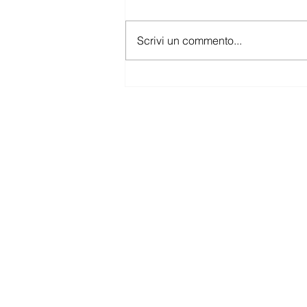
Scrivi un commento...
CASA TR di duePIU
Architects: una residenza
immersa nel verde dei colli
modenesi pubblicata su
ARKT.space