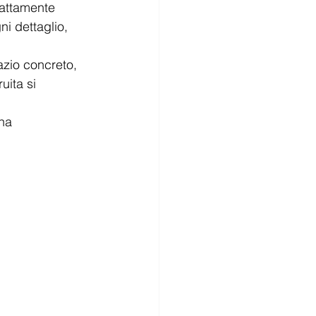
sattamente 
i dettaglio, 
azio concreto, 
uita si 
na 