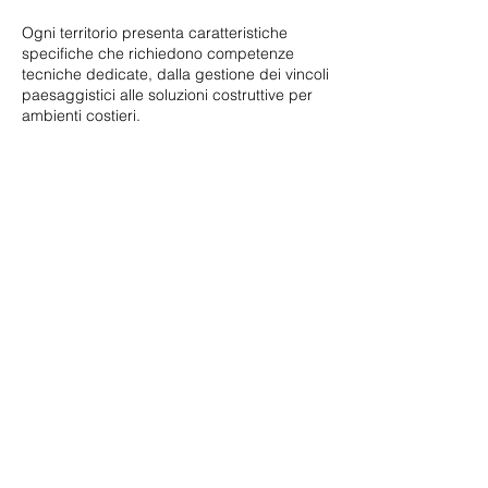
Ogni territorio presenta caratteristiche
specifiche che richiedono competenze
tecniche dedicate, dalla gestione dei vincoli
paesaggistici alle soluzioni costruttive per
ambienti costieri.
PUNTA ALA
PORTO SAN PAOLO
VIA SAN FRANCESCO
54 41043
,
FORMIGINE (MO) ITALY