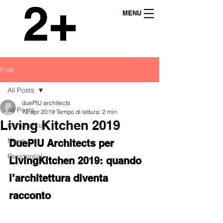
MENU
Post
All Posts
duePIU architects
All Posts
12 apr 2019
Tempo di lettura: 2 min
Living Kitchen 2019
Commercial
News
DuePIU Architects per  
Residential
LivingKitchen 2019: quando 
l’architettura diventa 
racconto