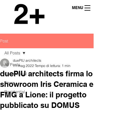
MENU
Post
All Posts
duePIU architects
All Posts
11 mag 2022
Tempo di lettura: 1 min
duePIU architects firma lo
Commercial
showroom Iris Ceramica e
News
Residential
FMG a Lione: il progetto
pubblicato su DOMUS